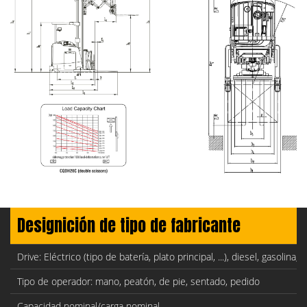
Designición de tipo de fabricante
Drive: Eléctrico (tipo de batería, plato principal, ...), diesel, gasolina
Tipo de operador: mano, peatón, de pie, sentado, pedido
Capacidad nominal/carga nominal