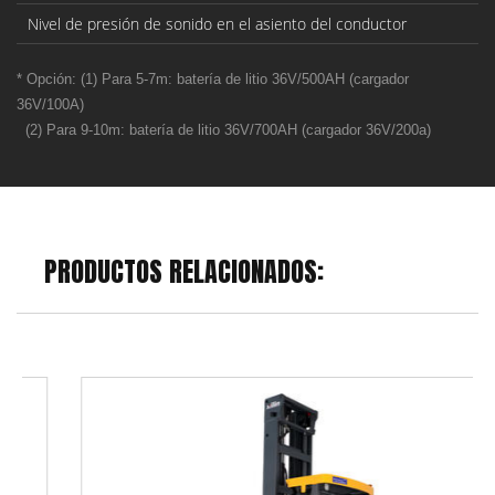
Nivel de presión de sonido en el asiento del conductor
* Opción: (1) Para 5-7m: batería de litio 36V/500AH (cargador
36V/100A)
(2)
Para 9-10m: batería de litio 36V/700AH (cargador 36V/200a)
PRODUCTOS RELACIONADOS: