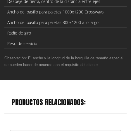
Despeje de tierra, centro de la distancia entre ejes
Ancho del pasillo para paletas 1000x1200 Crossways
Ancho del pasillo para paletas 800x1200 a lo largo
Radio de giro
Peso de servicio
Observación: El ancho y la longitud de la horquilla de tamaño especial
se pueden hacer de acuerdo con el requisito del cliente.
PRODUCTOS RELACIONADOS: