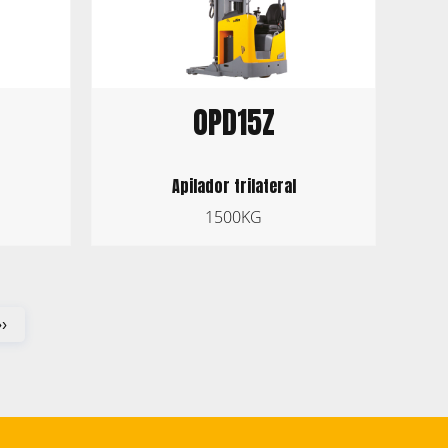
OPD15Z
Apilador trilateral
1500KG
››