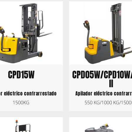
CPD15W
CPD05W/CPD10W
II
or eléctrico contrarrestado
Apilador eléctrico contrar
1500KG
550 KG/1000 KG/150