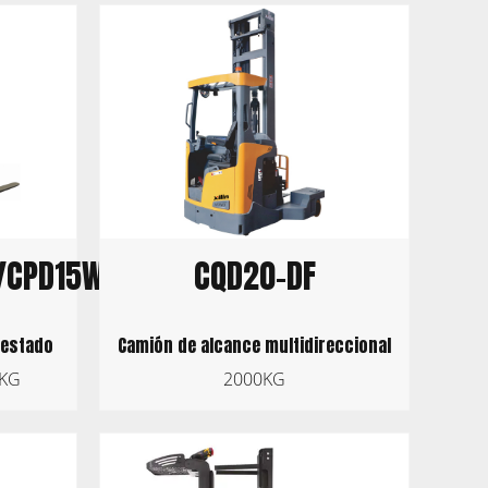
/CPD15W-
CQD20-DF
restado
Camión de alcance multidireccional
0KG
2000KG