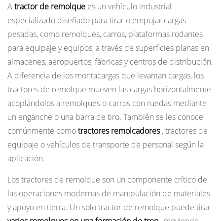
A
tractor de remolque
es un vehículo industrial
Cómo
especializado diseñado para tirar o empujar cargas
funciona
pesadas, como remolques, carros, plataformas rodantes
un
para equipaje y equipos, a través de superficies planas en
tractor
almacenes, aeropuertos, fábricas y centros de distribución.
de
A diferencia de los montacargas que levantan cargas, los
remolque
tractores de remolque mueven las cargas horizontalmente
2
Tipos
acoplándolos a remolques o carros con ruedas mediante
de
un enganche o una barra de tiro. También se les conoce
tractores
comúnmente como
tractores remolcadores
, tractores de
de
equipaje o vehículos de transporte de personal según la
remolque
aplicación.
2.1
Los tractores de remolque son un componente crítico de
Tractores
las operaciones modernas de manipulación de materiales
de
y apoyo en tierra. Un solo tractor de remolque puede tirar
remolque