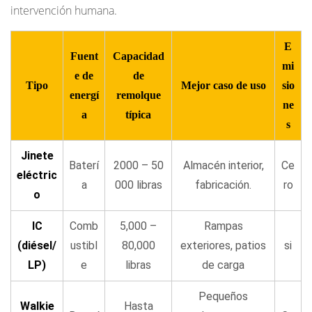
intervención humana.
certificación
de
E
operadores
Fuent
Capacidad
6.4
mi
e de
de
Gestión
Tipo
Mejor caso de uso
sio
energí
remolque
de
ne
a
típica
velocidad
s
7
Jinete
Tractores
Baterí
2000 – 50
Almacén interior,
Ce
eléctric
de
a
000 libras
fabricación.
ro
o
remolque
eléctricos
IC
Comb
5,000 –
Rampas
versus
(diésel/
ustibl
80,000
exteriores, patios
si
tractores
LP)
e
libras
de carga
IC:
¿cuál
Pequeños
Walkie
Hasta
debería