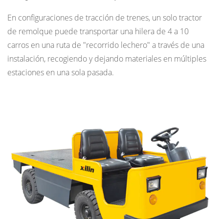
en
En configuraciones de tracción de trenes, un solo tractor
tierra
de remolque puede transportar una hilera de 4 a 10
del
carros en una ruta de "recorrido lechero" a través de una
aeropuerto
instalación, recogiendo y dejando materiales en múltiples
3.2
estaciones en una sola pasada.
Centros
de
Almacén
y
Distribución
3.3
Fabricación
de
automóviles
3.4
Hospitales