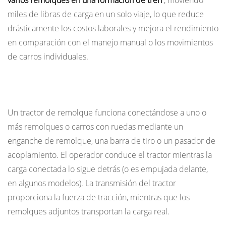
varios remolques en una formación de tren
, moviendo
eléctricos
miles de libras de carga en un solo viaje, lo que reduce
2.2
drásticamente los costos laborales y mejora el rendimiento
Tractores
en comparación con el manejo manual o los movimientos
de
remolque
de carros individuales.
de
combustión
Cómo funciona un tractor de remolque
interna
(IC)
Un tractor de remolque funciona conectándose a uno o
2.3
más remolques o carros con ruedas mediante un
Tractores
enganche de remolque, una barra de tiro o un pasador de
de
acoplamiento. El operador conduce el tractor mientras la
remolque
carga conectada lo sigue detrás (o es empujada delante,
para
en algunos modelos). La transmisión del tractor
peatones
proporciona la fuerza de tracción, mientras que los
(Walkie)
remolques adjuntos transportan la carga real.
2.4