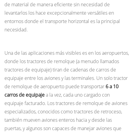
propiedad
de material de manera eficiente sin necesidad de
9.1
levantarlos los hace excepcionalmente versátiles en
Tareas
entornos donde el transporte horizontal es la principal
de
necesidad.
mantenimiento
Apoyo en tierra del aeropuerto
de
rutina
Una de las aplicaciones más visibles es en los aeropuertos,
10
donde los tractores de remolque (a menudo llamados
Cómo
tractores de equipaje) tiran de cadenas de carros de
seleccionar
equipaje entre los aviones y las terminales. Un solo tractor
el
de remolque de aeropuerto puede transportar
6 a 10
tractor
carros de equipaje
a la vez, cada uno cargado con
de
equipaje facturado. Los tractores de remolque de aviones
remolque
especializados, conocidos como tractores de retroceso,
adecuado
también mueven aviones enteros hacia y desde las
para
puertas, y algunos son capaces de manejar aviones que
su