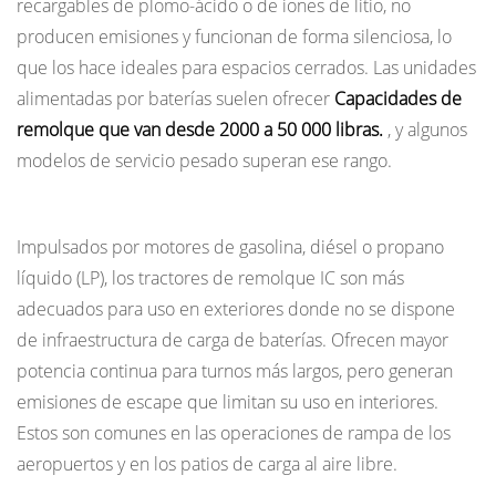
recargables de plomo-ácido o de iones de litio, no
Capacidad
producen emisiones y funcionan de forma silenciosa, lo
de
que los hace ideales para espacios cerrados. Las unidades
remolque
alimentadas por baterías suelen ofrecer
Capacidades de
y
remolque que van desde 2000 a 50 000 libras.
, y algunos
especificaciones
modelos de servicio pesado superan ese rango.
que
debe
Tractores de remolque de combustión interna (IC)
conocer
Impulsados por motores de gasolina, diésel o propano
6
líquido (LP), los tractores de remolque IC son más
Consideraciones
adecuados para uso en exteriores donde no se dispone
de
de infraestructura de carga de baterías. Ofrecen mayor
seguridad
potencia continua para turnos más largos, pero generan
para
emisiones de escape que limitan su uso en interiores.
la
Estos son comunes en las operaciones de rampa de los
operación
aeropuertos y en los patios de carga al aire libre.
del