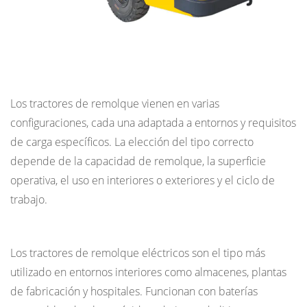
e
instalaciones
sanitarias
3.5
Tipos de tractores de remolque
Instalaciones
militares
Los tractores de remolque vienen en varias
y
configuraciones, cada una adaptada a entornos y requisitos
gubernamentales
de carga específicos. La elección del tipo correcto
4
depende de la capacidad de remolque, la superficie
Tractor
operativa, el uso en interiores o exteriores y el ciclo de
de
trabajo.
remolque
Tractores de remolque eléctricos
versus
montacargas:
Los tractores de remolque eléctricos son el tipo más
diferencias
utilizado en entornos interiores como almacenes, plantas
clave
de fabricación y hospitales. Funcionan con baterías
5