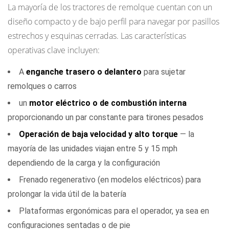
La mayoría de los tractores de remolque cuentan con un
Tractores
de
diseño compacto y de bajo perfil para navegar por pasillos
remolque
estrechos y esquinas cerradas. Las características
con
operativas clave incluyen:
guiado
A
enganche trasero o delantero
para sujetar
automatizado
remolques o carros
(AGT)
3
un
motor eléctrico o de combustión interna
Aplicaciones
proporcionando un par constante para tirones pesados
clave
Operación de baja velocidad y alto torque
— la
de
mayoría de las unidades viajan entre 5 y 15 mph
los
dependiendo de la carga y la configuración
tractores
Frenado regenerativo (en modelos eléctricos) para
de
prolongar la vida útil de la batería
remolque
Plataformas ergonómicas para el operador, ya sea en
3.1
configuraciones sentadas o de pie
Apoyo