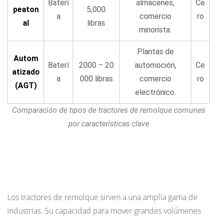
Baterí
almacenes,
Ce
peaton
5,000
elegir?
a
comercio
ro
al
libras
8
minorista.
El
auge
Plantas de
Autom
de
Baterí
2000 – 20
automoción,
Ce
atizado
los
a
000 libras
comercio
ro
(AGT)
tractores
electrónico.
de
Comparación de tipos de tractores de remolque comunes
remolque
por características clave
autónomos
9
Mantenimiento
Aplicaciones clave de los tractores de
y
remolque
costo
total
Los tractores de remolque sirven a una amplia gama de
de
industrias. Su capacidad para mover grandes volúmenes