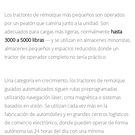
tractor
Tractores de remolque para peatones (Walkie)
de
Los tractores de remolque más pequeños son operados
remolque
por un peatón que camina junto a la unidad. Son
6.1
adecuados para cargas más ligeras, normalmente
hasta
Seguridad
3000 a 5000 libras
— y se utilizan en almacenes minoristas,
de
almacenes pequeños y espacios reducidos donde un
los
tractor de operador completo no sería práctico.
peatones
6.2
Tractores de remolque con guiado automatizado (AGT)
Acoplamiento
Una categoría en crecimiento, los tractores de remolque
y
guiados automatizados siguen rutas preprogramadas
seguridad
utilizando navegación láser, cinta magnética o sistemas
de
basados en visión. Se utilizan cada vez más en la
carga
fabricación de automóviles y en grandes centros logísticos
6.3
de comercio electrónico, donde pueden operar de forma
Capacitación
autónoma las 24 horas del día con una mínima
y