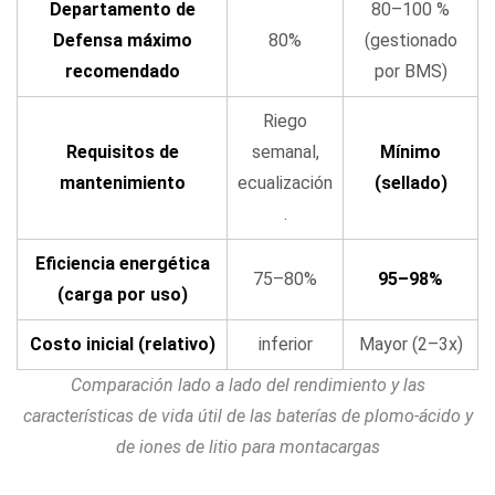
Departamento de
80–100 %
de
Defensa máximo
80%
(gestionado
que
recomendado
por BMS)
la
batería
Riego
de
Requisitos de
semanal,
Mínimo
un
mantenimiento
ecualización
(sellado)
montacargas
.
eléctrico
se
Eficiencia energética
75–80%
95–98%
está
(carga por uso)
acercando
Costo inicial (relativo)
inferior
Mayor (2–3x)
al
final
Comparación lado a lado del rendimiento y las
de
características de vida útil de las baterías de plomo-ácido y
su
de iones de litio para montacargas
vida