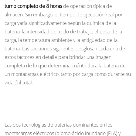
turno completo de 8 horas
de operación típica de
vida
almacén. Sin embargo, el tiempo de ejecución real por
útil
carga varía significativamente según la química de la
1.1
batería, la intensidad del ciclo de trabajo, el peso de la
Baterías
carga, la temperatura ambiente y la antigüedad de la
inundadas
batería. Las secciones siguientes desglosan cada uno de
de
plomo-
estos factores en detalle para brindar una imagen
ácido
completa de lo que determina cuánto dura la batería de
(FLA)
un montacargas eléctrico, tanto por carga como durante su
1.2
vida útil total.
Baterías
de
Plomo-ácido versus iones de litio: cómo la
iones
química de las baterías determina la vida útil
de
litio
Las dos tecnologías de baterías dominantes en los
(Li-
montacargas eléctricos (plomo-ácido inundado (FLA) y