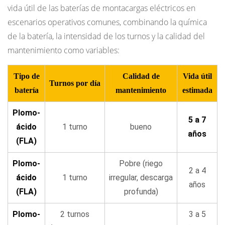
vida útil de las baterías de montacargas eléctricos en
escenarios operativos comunes, combinando la química
de la batería, la intensidad de los turnos y la calidad del
mantenimiento como variables:
Tipo de
Calidad de
Vida útil
Turnos por día
batería
mantenimiento
estimada
Plomo-
5 a 7
ácido
1 turno
bueno
años
(FLA)
Plomo-
Pobre (riego
2 a 4
ácido
1 turno
irregular, descarga
años
(FLA)
profunda)
Plomo-
2 turnos
3 a 5