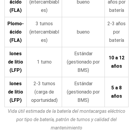
ácido
(intercambiabl
bueno
años por
(FLA)
es)
batería
Plomo-
3 turnos
2-3 años
ácido
(intercambiabl
bueno
por
(FLA)
es)
batería
Iones
Estándar
10 a 12
de litio
1 turno
(gestionado por
años
(LFP)
BMS)
Iones
2-3 turnos
Estándar
5 a 8
de litio
(carga de
(gestionado por
años
(LFP)
oportunidad)
BMS)
Vida útil estimada de la batería del montacargas eléctrico
por tipo de batería, patrón de turnos y calidad del
mantenimiento