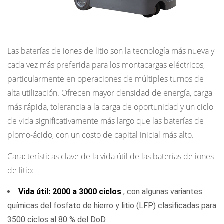
carga
y
Baterías de iones de litio (Li-ion)
calidad
del
Las baterías de iones de litio son la tecnología más nueva y
cargador
cada vez más preferida para los montacargas eléctricos,
3.3
particularmente en operaciones de múltiples turnos de
Temperatura
alta utilización. Ofrecen mayor densidad de energía, carga
durante
más rápida, tolerancia a la carga de oportunidad y un ciclo
la
de vida significativamente más largo que las baterías de
carga
plomo-ácido, con un costo de capital inicial más alto.
y
el
Características clave de la vida útil de las baterías de iones
funcionamiento
de litio:
3.4
Vida útil: 2000 a 3000 ciclos
, con algunas variantes
Frecuencia
químicas del fosfato de hierro y litio (LFP) clasificadas para
de
3500 ciclos al 80 % del DoD
riego