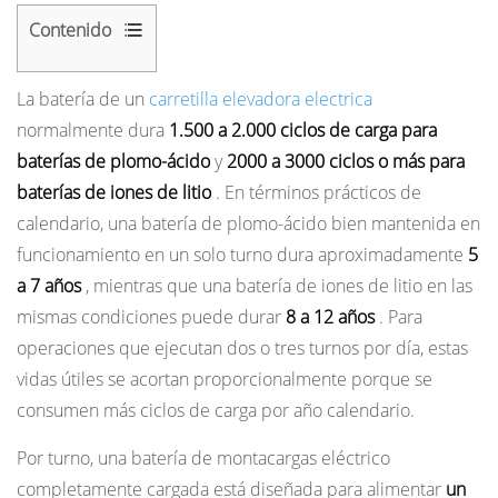
Contenido
1
La batería de un
carretilla elevadora electrica
Plomo-
normalmente dura
1.500 a 2.000 ciclos de carga para
ácido
baterías de plomo-ácido
y
2000 a 3000 ciclos o más para
versus
baterías de iones de litio
. En términos prácticos de
iones
calendario, una batería de plomo-ácido bien mantenida en
de
funcionamiento en un solo turno dura aproximadamente
5
litio:
a 7 años
cómo
, mientras que una batería de iones de litio en las
la
mismas condiciones puede durar
8 a 12 años
. Para
química
operaciones que ejecutan dos o tres turnos por día, estas
de
vidas útiles se acortan proporcionalmente porque se
las
consumen más ciclos de carga por año calendario.
baterías
Por turno, una batería de montacargas eléctrico
determina
completamente cargada está diseñada para alimentar
un
la