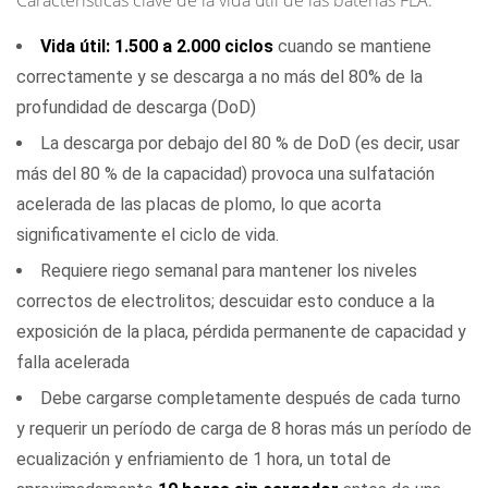
Características clave de la vida útil de las baterías FLA:
de
Vida útil: 1.500 a 2.000 ciclos
cuando se mantiene
aplicación
correctamente y se descarga a no más del 80% de la
2.2
profundidad de descarga (DoD)
Factores
que
La descarga por debajo del 80 % de DoD (es decir, usar
reducen
más del 80 % de la capacidad) provoca una sulfatación
el
acelerada de las placas de plomo, lo que acorta
tiempo
significativamente el ciclo de vida.
de
Requiere riego semanal para mantener los niveles
ejecución
correctos de electrolitos; descuidar esto conduce a la
por
exposición de la placa, pérdida permanente de capacidad y
carga
falla acelerada
3
Debe cargarse completamente después de cada turno
Factores
y requerir un período de carga de 8 horas más un período de
clave
ecualización y enfriamiento de 1 hora, un total de
que