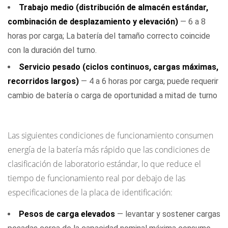
Trabajo medio (distribución de almacén estándar,
útil
esperada
combinación de desplazamiento y elevación)
— 6 a 8
por
horas por carga; La batería del tamaño correcto coincide
tipo
con la duración del turno.
de
Servicio pesado (ciclos continuos, cargas máximas,
operación:
recorridos largos)
— 4 a 6 horas por carga; puede requerir
resumen
cambio de batería o carga de oportunidad a mitad de turno
de
Factores que reducen el tiempo de ejecución por carga
referencia
Las siguientes condiciones de funcionamiento consumen
energía de la batería más rápido que las condiciones de
clasificación de laboratorio estándar, lo que reduce el
tiempo de funcionamiento real por debajo de las
especificaciones de la placa de identificación:
Pesos de carga elevados
— levantar y sostener cargas