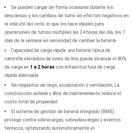
Se pueden cargar de forma ocasional durante los
y
mantenimiento
descansos y los cambios de turno sin efectos negativos en
de
la vida útil del ciclo, lo que los hace ideales para
electrolitos
operaciones de turnos múltiples las 24 horas del día, los 7
(plomo-
días de la semana sin necesidad de cambiar la batería.
ácido)
Capacidad de carga rápida: una batería típica de
4
carretilla elevadora de iones de litio puede alcanzar el 80%
Operaciones
de carga en
1 a 2 horas
con infraestructura de carga
de
rápida adecuada
turnos
Sin requisitos de riego, ecualización o ventilación; La
múltiples:
construcción sellada y libre de mantenimiento reduce el
cambio
costo total de propiedad.
de
El sistema de gestión de batería integrado (BMS)
batería
versus
protege contra sobrecargas, sobredescargas y eventos
carga
térmicos, optimizando automáticamente el