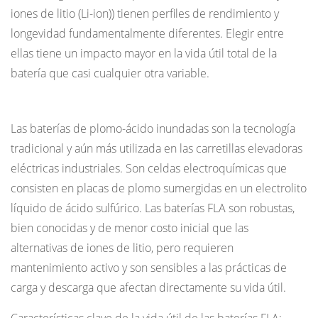
ion)
iones de litio (Li-ion)) tienen perfiles de rendimiento y
2
longevidad fundamentalmente diferentes. Elegir entre
¿Cuánto
ellas tiene un impacto mayor en la vida útil total de la
dura
batería que casi cualquier otra variable.
una
Baterías inundadas de plomo-ácido (FLA)
carga
por
Las baterías de plomo-ácido inundadas son la tecnología
turno?
tradicional y aún más utilizada en las carretillas elevadoras
2.1
eléctricas industriales. Son celdas electroquímicas que
Rangos
consisten en placas de plomo sumergidas en un electrolito
de
líquido de ácido sulfúrico. Las baterías FLA son robustas,
tiempo
bien conocidas y de menor costo inicial que las
de
alternativas de iones de litio, pero requieren
ejecución
mantenimiento activo y son sensibles a las prácticas de
típicos
carga y descarga que afectan directamente su vida útil.
por
intensidad